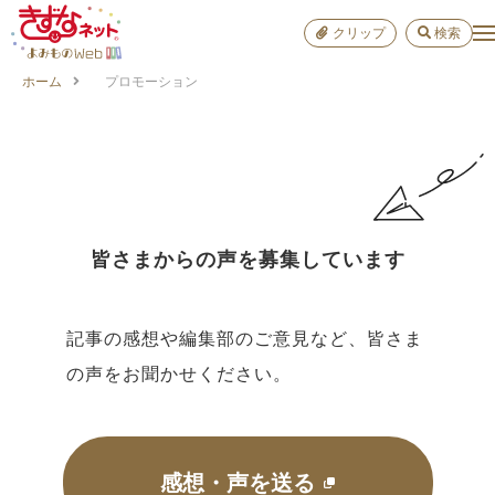
クリップ
検索
ホーム
プロモーション
小学校
お出か
おすすめ
雑学
学び
皆さまからの声を募集しています
子育て
記事の感想や編集部のご意見など、皆さま
進路
の声をお聞かせください。
健康
感想・声を送る