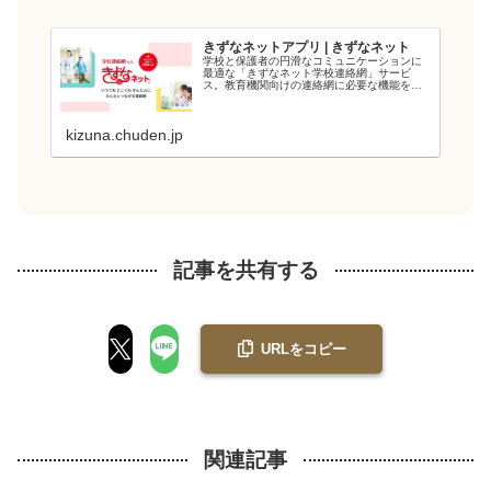
きずなネットアプリ | きずなネット
学校と保護者の円滑なコミュニケーションに
最適な「きずなネット学校連絡網」サービ
ス。教育機関向けの連絡網に必要な機能を備
え、教育現場の負担を軽減します。電力会社
が提供するシステムなので、強固なシステム
と管理・運用体制でセキュリティ面も安心で
kizuna.chuden.jp
す...
記事を共有する
URLをコピー
関連記事