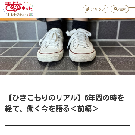
クリップ
検索
小学校
お出か
おすすめ
雑学
学び
子育て
【ひきこもりのリアル】6年間の時を
進路
経て、働く今を語る＜前編＞
健康