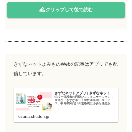
クリップして後で読む
きずなネットよみものWebの記事はアプリでも配
信しています。
きずなネットアプリ | きずなネット
学校と保護者の円滑なコミュニケーションに
最適な「きずなネット学校連絡網」サービ
ス。教育機関向けの連絡網に必要な機能を備
え、教育現場の負担を軽減します。電力会社
が提供するシステムなので、強固なシステム
と管理・運用体制でセキュリティ面も安心で
kizuna.chuden.jp
す...