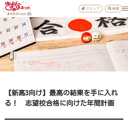
クリップ
検索
小学校
お出か
おすすめ
雑学
学び
子育て
【新高3向け】最高の結果を手に入れ
進路
る！ 志望校合格に向けた年間計画
健康