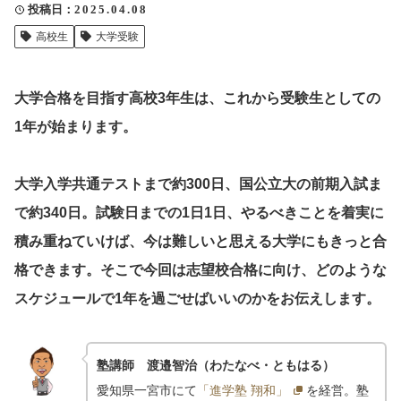
投稿日
2025.04.08
クリップ記事一覧
高校生
大学受験
大学合格を目指す高校3年生は、これから受験生としての
感想・声を送る
1年が始まります。
大学入学共通テストまで約300日、国公立大の前期入試ま
中部電力
で約340日。試験日までの1日1日、やるべきことを着実に
積み重ねていけば、今は難しいと思える大学にもきっと合
格できます。そこで今回は志望校合格に向け、どのような
スケジュールで1年を過ごせばいいのかをお伝えします。
塾講師 渡邉智治（わたなべ・ともはる）
愛知県一宮市にて
「進学塾 翔和」
を経営。塾