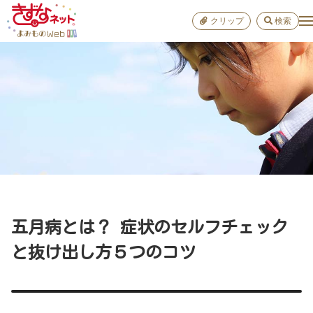
クリップ
検索
小学校
お出か
おすすめ
雑学
学び
子育て
五月病とは？ 症状のセルフチェック
進路
と抜け出し方５つのコツ
健康