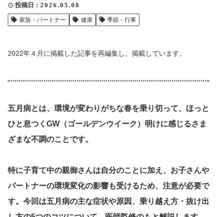
投稿日
2026.05.08
クリップ記事一覧
家族・パートナー
健康
季節・行事
2022
年４月に掲載した記事を再編集し、掲載しています。
感想・声を送る
中部電力
五月病とは、環境が変わりがちな春を乗り切って、ほっと
ひと息つくGW（ゴールデンウイーク）明けに感じるさま
ざまな不調のことです。
特に子育て中の親御さんは自分のことに加え、お子さんや
パートナーの環境変化の影響も受けるため、注意が必要で
す。今回は五月病の主な症状や原因、乗り越え方・抜け出
し方の5つのコツについて、医師監修のもと解説します。