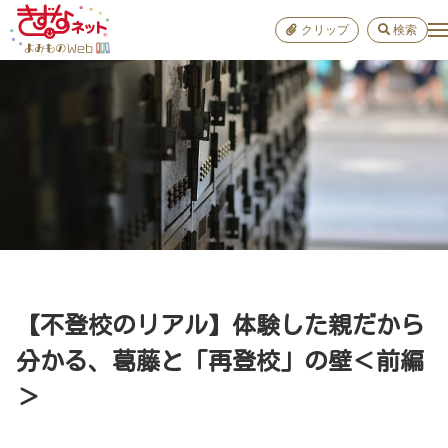
クリップ
検索
小学校
お出か
おすすめ
雑学
学び
子育て
【不登校のリアル】体験した親だから
進路
分かる、葛藤と「再登校」の壁＜前編
＞
健康