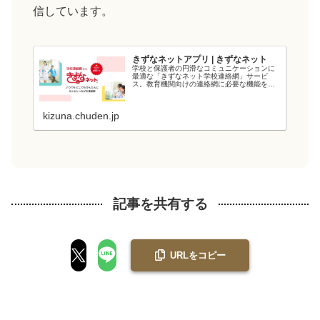
信しています。
きずなネットアプリ | きずなネット
学校と保護者の円滑なコミュニケーションに
最適な「きずなネット学校連絡網」サービ
ス。教育機関向けの連絡網に必要な機能を備
え、教育現場の負担を軽減します。電力会社
が提供するシステムなので、強固なシステム
と管理・運用体制でセキュリティ面も安心で
kizuna.chuden.jp
す...
記事を共有する
URLをコピー