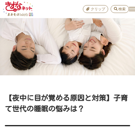
クリップ
検索
小学校
お出か
おすすめ
雑学
学び
子育て
【夜中に目が覚める原因と対策】子育
進路
て世代の睡眠の悩みは？
健康