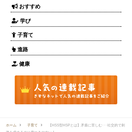
おすすめ
学び
子育て
進路
健康
ホーム
子育て
【HSS型HSPとは】矛盾に苦しむ･･･社交的で刺