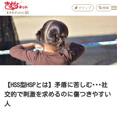
クリップ
検索
小学校
お出か
おすすめ
雑学
学び
子育て
【HSS型HSPとは】矛盾に苦しむ･･･社
進路
交的で刺激を求めるのに傷つきやすい
人
健康