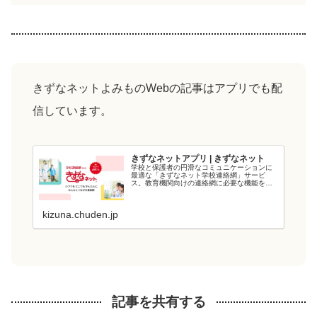
きずなネットよみものWebの記事はアプリでも配
信しています。
きずなネットアプリ | きずなネット
学校と保護者の円滑なコミュニケーションに
最適な「きずなネット学校連絡網」サービ
ス。教育機関向けの連絡網に必要な機能を備
え、教育現場の負担を軽減します。電力会社
が提供するシステムなので、強固なシステム
と管理・運用体制でセキュリティ面も安心で
kizuna.chuden.jp
す...
記事を共有する