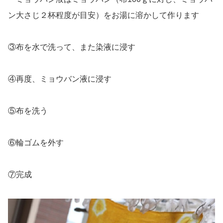
ン大さじ２杯程度が目安）をお湯に溶かして作ります
③布を水で洗って、また染液に浸す
④再度、ミョウバン液に浸す
⑤布を洗う
⑥輪ゴムを外す
⑦完成