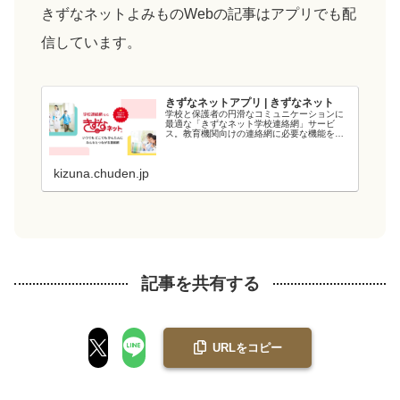
きずなネットよみものWebの記事はアプリでも配
信しています。
きずなネットアプリ | きずなネット
学校と保護者の円滑なコミュニケーションに
最適な「きずなネット学校連絡網」サービ
ス。教育機関向けの連絡網に必要な機能を備
え、教育現場の負担を軽減します。電力会社
が提供するシステムなので、強固なシステム
と管理・運用体制でセキュリティ面も安心で
kizuna.chuden.jp
す...
記事を共有する
URLをコピー