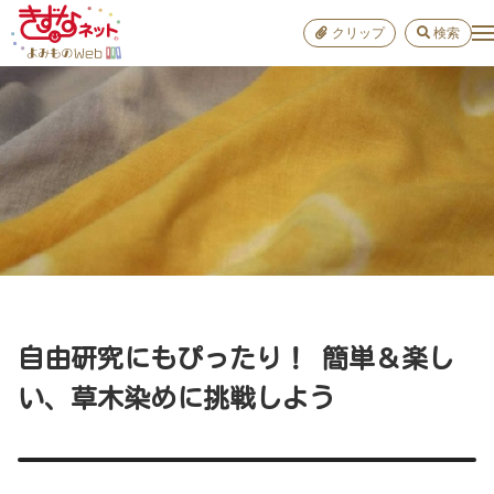
クリップ
検索
小学校
お出か
おすすめ
雑学
学び
子育て
自由研究にもぴったり！ 簡単＆楽し
進路
い、草木染めに挑戦しよう
健康