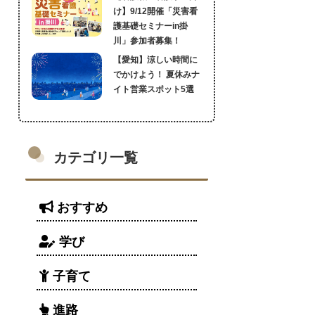
け】9/12開催「災害看
護基礎セミナーin掛
川」参加者募集！
【愛知】涼しい時間に
でかけよう！ 夏休みナ
イト営業スポット5選
カテゴリ一覧
おすすめ
学び
子育て
進路