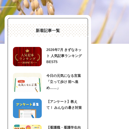
新着記事一覧
2026年7月 きずなネッ
ト 人気記事ランキング
BEST5
今日の元気になる言葉
「立って歩け 前へ進
め……」
【アンケート】教え
て！ みんなの暑さ対策
【看護職・看護学生向