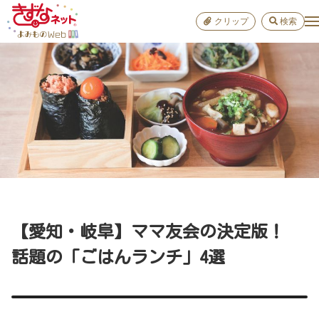
クリップ
検索
小学校
お出か
おすすめ
雑学
学び
子育て
【愛知・岐阜】ママ友会の決定版！
進路
話題の「ごはんランチ」4選
健康