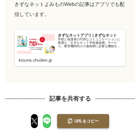
きずなネットよみものWebの記事はアプリでも配
信しています。
きずなネットアプリ | きずなネット
学校と保護者の円滑なコミュニケーションに
最適な「きずなネット学校連絡網」サービ
ス。教育機関向けの連絡網に必要な機能を備
え、教育現場の負担を軽減します。電力会社
が提供するシステムなので、強固なシステム
と管理・運用体制でセキュリティ面も安心で
kizuna.chuden.jp
す...
記事を共有する
URLをコピー