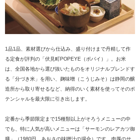
1品1品、素材選びから仕込み、盛り付けまで丹精して作
る定食が評判の「伏見町POPEYE（ポパイ）」。お米
は、全国各地から選び抜いたものをオリジナルブレンドす
る「分づき米」を用い、麹味噌（こうじみそ）は静岡の醸
造所から取り寄せるなど、納得のいく素材を使ってそのポ
テンシャルを最大限に引き出します。
定番から季節限定まで15種類以上がそろうメニューの中
でも、特に人気が高いメニューは「サーモンのレアカツ御
膳」（1980円、あおさの味噌汁の場合）です。肉厚のサ