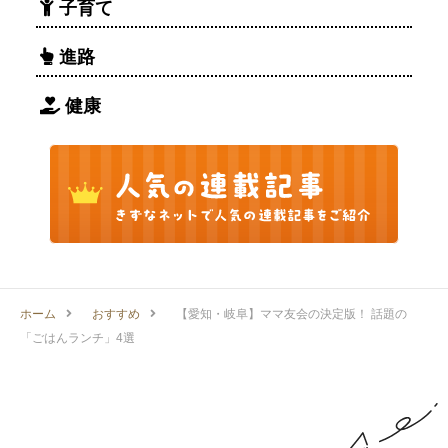
子育て
進路
健康
ホーム
おすすめ
【愛知・岐阜】ママ友会の決定版！ 話題の
「ごはんランチ」4選