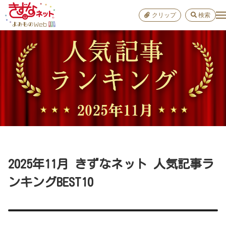
クリップ
検索
小学校
お出か
おすすめ
雑学
学び
子育て
2025年11月 きずなネット 人気記事ラ
進路
ンキングBEST10
健康