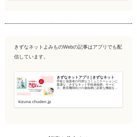
きずなネットよみものWebの記事はアプリでも配
信しています。
きずなネットアプリ | きずなネット
学校と保護者の円滑なコミュニケーションに
最適な「きずなネット学校連絡網」サービ
ス。教育機関向けの連絡網に必要な機能を備
え、教育現場の負担を軽減します。電力会社
が提供するシステムなので、強固なシステム
と管理・運用体制でセキュリティ面も安心で
kizuna.chuden.jp
す...