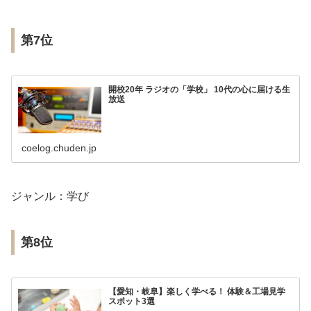
第7位
開校20年 ラジオの「学校」 10代の心に届ける生
放送
coelog.chuden.jp
ジャンル：学び
第8位
【愛知・岐阜】楽しく学べる！ 体験＆工場見学
スポット3選