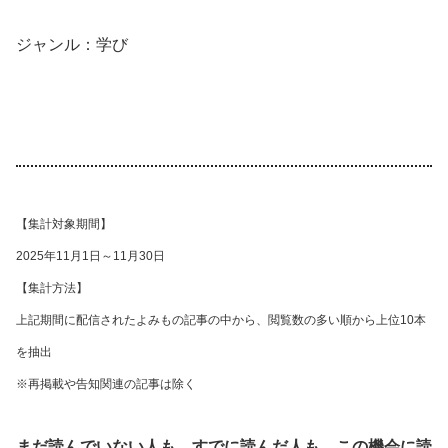
ジャンル：学び
【集計対象期間】
2025年11月1日～11月30日
【集計方法】
上記期間に配信されたよみもの記事の中から、閲覧数の多い順から上位10本
を抽出
※再掲載や告知関連の記事は除く
まだ読んでいない人も、すでに読んだ人も、この機会に読