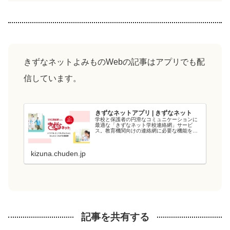
きずなネットよみものWebの記事はアプリでも配
信しています。
きずなネットアプリ | きずなネット
学校と保護者の円滑なコミュニケーションに
最適な「きずなネット学校連絡網」サービ
ス。教育機関向けの連絡網に必要な機能を備
え、教育現場の負担を軽減します。電力会社
が提供するシステムなので、強固なシステム
と管理・運用体制でセキュリティ面も安心で
kizuna.chuden.jp
す...
記事を共有する