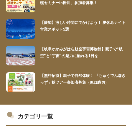
礎セミナーin掛川」参加者募集！
【愛知】涼しい時間にでかけよう！ 夏休みナイト
営業スポット5選
【岐阜かかみがはら航空宇宙博物館】親子で“航
空”と“宇宙”の魅力に触れる1日を
【無料招待】親子で自然体験！ 「ちゅうでん森き
っず」秋ツアー参加者募集（8/31締切）
カテゴリ一覧