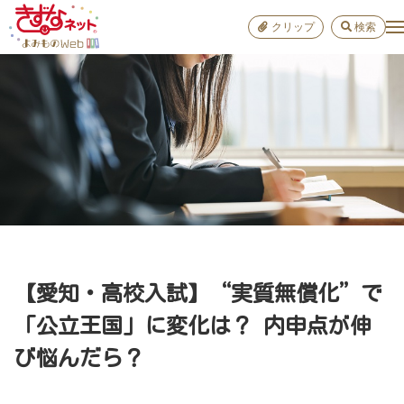
クリップ
検索
小学校
お出か
おすすめ
雑学
学び
子育て
【愛知・高校入試】“実質無償化”で
進路
「公立王国」に変化は？ 内申点が伸
び悩んだら？
健康