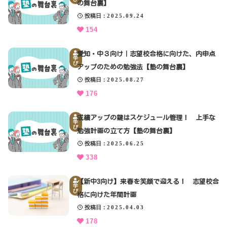
の舞台裏】
投稿日
2025.09.24
154
愛知・中３向け｜志望校合格に向けた、内申点
学
び
アップのための勉強法【塾の舞台裏】
投稿日
2025.08.27
176
成績アップの鍵はスケジュール管理！ 上手な
学
び
勉強計画の立て方【塾の舞台裏】
投稿日
2025.06.25
338
【新中3向け】来春を笑顔で迎える！ 志望校合
学
び
格に向けた年間計画
投稿日
2025.04.03
178