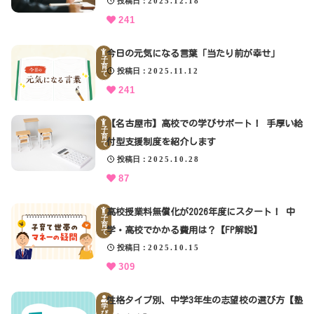
投稿日
2025.12.18
241
今日の元気になる言葉「当たり前が幸せ」
子
育
投稿日
2025.11.12
て
241
【名古屋市】高校での学びサポート！ 手厚い給
子
育
付型支援制度を紹介します
て
投稿日
2025.10.28
87
高校授業料無償化が2026年度にスタート！ 中
子
育
学・高校でかかる費用は？【FP解説】
て
投稿日
2025.10.15
309
性格タイプ別、中学3年生の志望校の選び方【塾
学
び