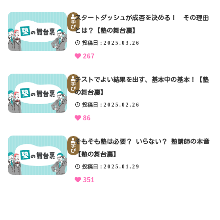
スタートダッシュが成否を決める！ その理由
学
び
とは？【塾の舞台裏】
投稿日
2025.03.26
267
テストでよい結果を出す、基本中の基本！【塾
学
び
の舞台裏】
投稿日
2025.02.26
86
そもそも塾は必要？ いらない？ 塾講師の本音
学
び
【塾の舞台裏】
投稿日
2025.01.29
351
「子どもの受験に興味のない夫」
子
育
投稿日
2025.01.16
て