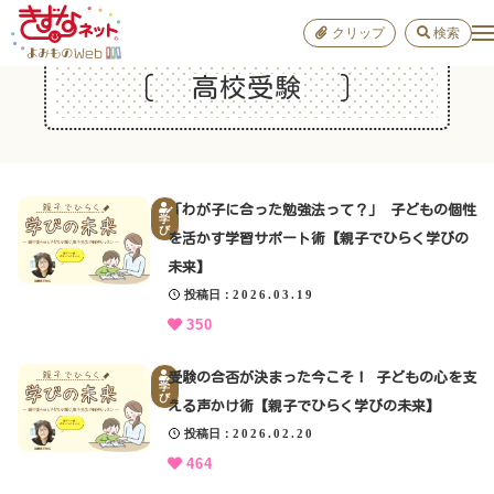
クリップ
検索
高校受験
小学校
お出か
おすすめ
雑学
「わが子に合った勉強法って？」 子どもの個性
学び
学
び
を活かす学習サポート術【親子でひらく学びの
未来】
子育て
投稿日
2026.03.19
350
進路
受験の合否が決まった今こそ！ 子どもの心を支
学
び
える声かけ術【親子でひらく学びの未来】
投稿日
2026.02.20
健康
464