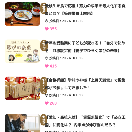
受験生を食で応援！努力の成果を最大化する食
健
クリップ記事一覧
康
事とは？【管理栄養士解説】
投稿日
2026.01.16
355
感想・声を送る
新年＆受験期に子どもが変わる！“自分で決め
学
び
る”目標設定術【親子でひらく学びの未来】
投稿日
2026.01.16
中部電力
415
【合格祈願】学問の神様「上野天満宮」で編集
お
す
部がお参りしてきました！
す
め
投稿日
2026.01.15
260
【愛知・高校入試】“実質無償化”で「公立王
進
路
国」に変化は？ 内申点が伸び悩んだら？