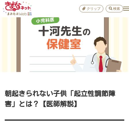
クリップ
検索
小学校
お出か
おすすめ
雑学
学び
子育て
朝起きられない子供「起立性調節障
進路
害」とは？【医師解説】
健康