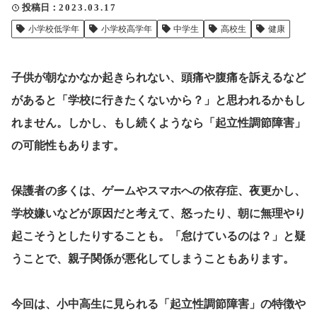
投稿日
2023.03.17
クリップ記事一覧
小学校低学年
小学校高学年
中学生
高校生
健康
子供が朝なかなか起きられない、頭痛や腹痛を訴えるなど
感想・声を送る
があると「学校に行きたくないから？」と思われるかもし
れません。しかし、もし続くようなら「起立性調節障害」
の可能性もあります。
中部電力
保護者の多くは、ゲームやスマホへの依存症、夜更かし、
学校嫌いなどが原因だと考えて、怒ったり、朝に無理やり
起こそうとしたりすることも。「怠けているのは？」と疑
うことで、親子関係が悪化してしまうこともあります。
今回は、小中高生に見られる「起立性調節障害」の特徴や