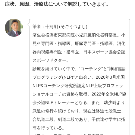
症状、原因、治療法について解説していきます。
筆者：十河剛 (そごうつよし)
済生会横浜市東部病院小児肝臟消化器科部長。小
児科専門医・指導医、肝臓専門医・指導医、消化
器内視鏡専門医・指導医、日本スポーツ協会公認
スポーツドクター。
診療を続けていく中で、“コーチング”と“神経言語
プログラミング(NLP)”と出会い、2020年3月米国
NLP&コーチング研究所認定NLP上級プロフェッ
ショナルコーチの資格を取得、2022年全米NLP協
会公認NLPトレーナーとなる。また、幼少時より
武道の修行を続けており、現在は躰道七段教士、
合気道二段、剣道二段であり、子供達や学生に指
導を行っている。