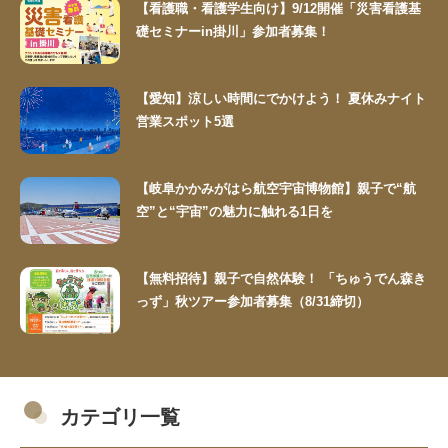
【看護職・看護学生向け】9/12開催「災害看護基
礎セミナーin掛川」参加者募集！
【愛知】涼しい時間にでかけよう！ 夏休みナイト
営業スポット5選
【岐阜かかみがはら航空宇宙博物館】親子で“航
空”と“宇宙”の魅力に触れる1日を
【無料招待】親子で自然体験！ 「ちゅうでん森き
っず」秋ツアー参加者募集（8/31締切）
カテゴリ一覧