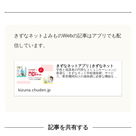
きずなネットよみものWebの記事はアプリでも配
信しています。
きずなネットアプリ | きずなネット
学校と保護者の円滑なコミュニケーションに
最適な「きずなネット学校連絡網」サービ
ス。教育機関向けの連絡網に必要な機能を備
え、教育現場の負担を軽減します。電力会社
が提供するシステムなので、強固なシステム
と管理・運用体制でセキュリティ面も安心で
kizuna.chuden.jp
す...
記事を共有する