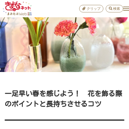
クリップ
検索
小学校
お出か
おすすめ
雑学
学び
子育て
一足早い春を感じよう！ 花を飾る際
進路
のポイントと長持ちさせるコツ
健康