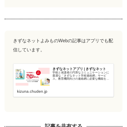
きずなネットよみものWebの記事はアプリでも配
信しています。
きずなネットアプリ | きずなネット
学校と保護者の円滑なコミュニケーションに
最適な「きずなネット学校連絡網」サービ
ス。教育機関向けの連絡網に必要な機能を備
え、教育現場の負担を軽減します。電力会社
が提供するシステムなので、強固なシステム
と管理・運用体制でセキュリティ面も安心で
kizuna.chuden.jp
す...
記事を共有する