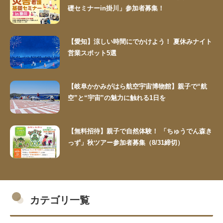
礎セミナーin掛川」参加者募集！
【愛知】涼しい時間にでかけよう！ 夏休みナイト
営業スポット5選
【岐阜かかみがはら航空宇宙博物館】親子で“航
空”と“宇宙”の魅力に触れる1日を
【無料招待】親子で自然体験！ 「ちゅうでん森き
っず」秋ツアー参加者募集（8/31締切）
カテゴリ一覧