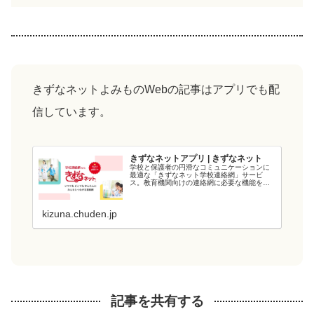
きずなネットよみものWebの記事はアプリでも配
信しています。
きずなネットアプリ | きずなネット
学校と保護者の円滑なコミュニケーションに
最適な「きずなネット学校連絡網」サービ
ス。教育機関向けの連絡網に必要な機能を備
え、教育現場の負担を軽減します。電力会社
が提供するシステムなので、強固なシステム
と管理・運用体制でセキュリティ面も安心で
kizuna.chuden.jp
す...
記事を共有する