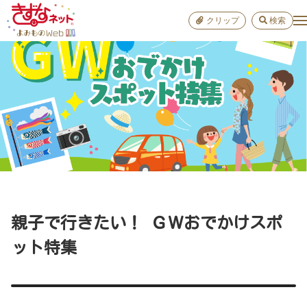
クリップ
検索
小学校
お出か
おすすめ
雑学
学び
子育て
親子で行きたい！ ＧＷおでかけスポ
進路
ット特集
健康