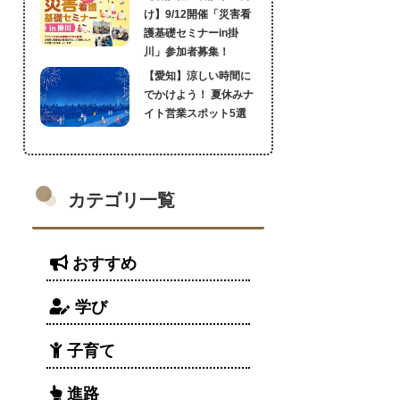
け】9/12開催「災害看
護基礎セミナーin掛
川」参加者募集！
【愛知】涼しい時間に
でかけよう！ 夏休みナ
イト営業スポット5選
カテゴリ一覧
おすすめ
学び
子育て
進路