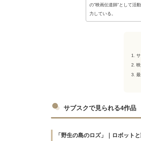
の”映画伝道師”として活
力している。
サ
映
最
サブスクで見られる4作品
「野生の島のロズ」｜ロボットと