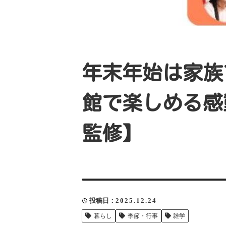
年末年始は家族
館で楽しめる感
監修】
投稿日
2025.12.24
暮らし
季節・行事
雑学