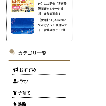
け】9/12開催「災害看
護基礎セミナーin掛
川」参加者募集！
【愛知】涼しい時間に
でかけよう！ 夏休みナ
イト営業スポット5選
カテゴリ一覧
おすすめ
学び
子育て
進路