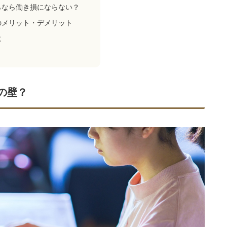
らなら働き損にならない？
のメリット・デメリット
に
の壁？