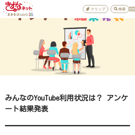
クリップ
検索
小学校
お出か
おすすめ
雑学
学び
子育て
みんなのYouTube利用状況は？ アンケ
進路
ート結果発表
健康