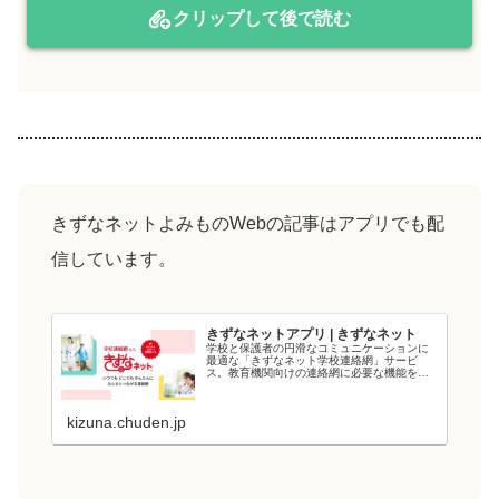
クリップして後で読む
きずなネットよみものWebの記事はアプリでも配
信しています。
きずなネットアプリ | きずなネット
学校と保護者の円滑なコミュニケーションに
最適な「きずなネット学校連絡網」サービ
ス。教育機関向けの連絡網に必要な機能を備
え、教育現場の負担を軽減します。電力会社
が提供するシステムなので、強固なシステム
と管理・運用体制でセキュリティ面も安心で
kizuna.chuden.jp
す...