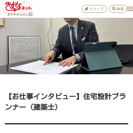
クリップ
検索
小学校
お出か
おすすめ
雑学
学び
子育て
【お仕事インタビュー】住宅設計プラ
進路
ンナー（建築士）
健康