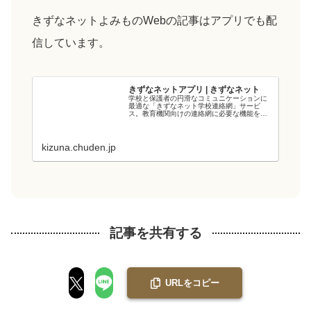
きずなネットよみものWebの記事はアプリでも配
信しています。
きずなネットアプリ | きずなネット
学校と保護者の円滑なコミュニケーションに
最適な「きずなネット学校連絡網」サービ
ス。教育機関向けの連絡網に必要な機能を備
え、教育現場の負担を軽減します。電力会社
が提供するシステムなので、強固なシステム
と管理・運用体制でセキュリティ面も安心で
す...
kizuna.chuden.jp
記事を共有する
URLをコピー