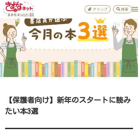
クリップ
検索
小学校
お出か
おすすめ
雑学
学び
子育て
【保護者向け】新年のスタートに読み
進路
たい本3選
健康