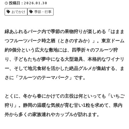
投稿日
2026.01.30
クリップ記事一覧
おでかけ
季節・行事
緑あふれるパーク内で季節の果物狩りが楽しめる「はまま
感想・声を送る
つフルーツパーク時之栖（ときのすみか）」。東京ドーム
約9個分という広大な敷地には、四季折々のフルーツ狩
り、子どもたちが夢中になる大型遊具、本格的なワイナリ
中部電力
ー、そして地元食材を活かした絶品グルメが集結する、ま
さに「フルーツのテーマパーク」です。
とくに、冬から春にかけての主役は何といっても「いちご
狩り」。静岡の温暖な気候が育む甘い1粒を求めて、県内
外から多くの家族連れやカップルが訪れます。