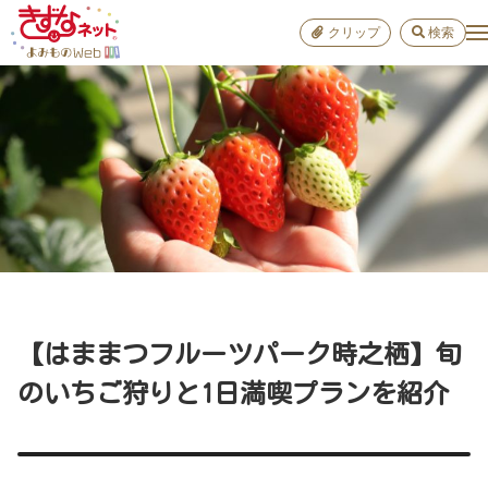
クリップ
検索
小学校
お出か
おすすめ
雑学
学び
子育て
【はままつフルーツパーク時之栖】旬
進路
のいちご狩りと1日満喫プランを紹介
健康