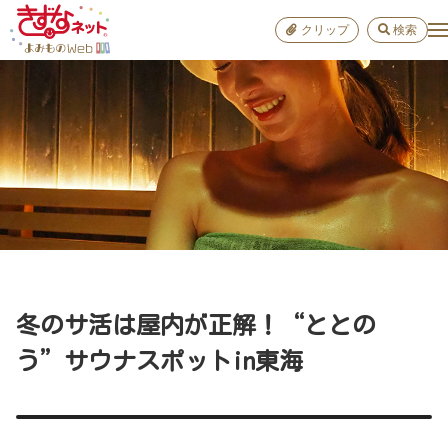
クリップ
検索
小学校
お出か
おすすめ
雑学
学び
子育て
冬のサ活は屋内が正解！“ととの
進路
う”サウナスポットin東海
健康