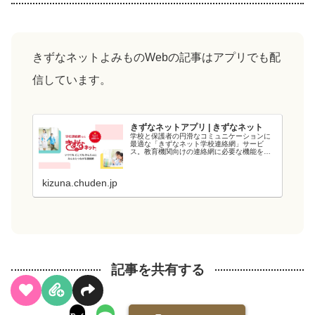
きずなネットよみものWebの記事はアプリでも配
信しています。
きずなネットアプリ | きずなネット
学校と保護者の円滑なコミュニケーションに
最適な「きずなネット学校連絡網」サービ
ス。教育機関向けの連絡網に必要な機能を備
え、教育現場の負担を軽減します。電力会社
が提供するシステムなので、強固なシステム
と管理・運用体制でセキュリティ面も安心で
kizuna.chuden.jp
す...
記事を共有する