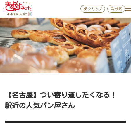
クリップ
検索
小学校
お出か
おすすめ
雑学
学び
子育て
【名古屋】つい寄り道したくなる！
進路
駅近の人気パン屋さん
健康