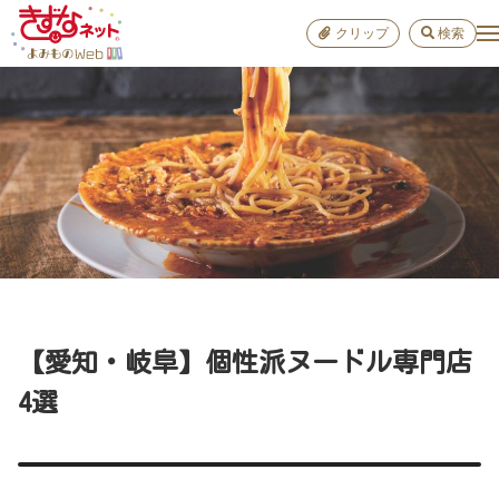
クリップ
検索
小学校
お出か
おすすめ
雑学
学び
子育て
【愛知・岐阜】個性派ヌードル専門店
進路
4選
健康