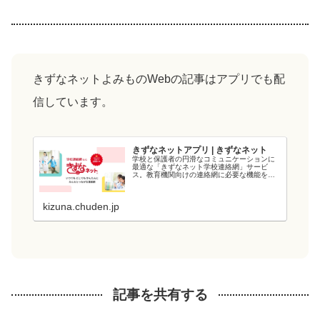
きずなネットよみものWebの記事はアプリでも配
信しています。
きずなネットアプリ | きずなネット
学校と保護者の円滑なコミュニケーションに
最適な「きずなネット学校連絡網」サービ
ス。教育機関向けの連絡網に必要な機能を備
え、教育現場の負担を軽減します。電力会社
が提供するシステムなので、強固なシステム
と管理・運用体制でセキュリティ面も安心で
kizuna.chuden.jp
す...
記事を共有する