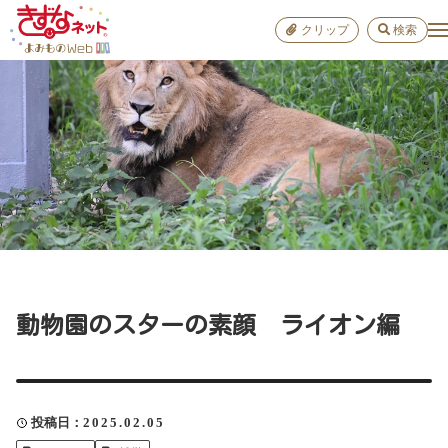
クリップ
検索
小学校
お出か
おすすめ
雑学
学び
子育て
動物園のスターの素顔 ライオン編
進路
健康
投稿日
2025.02.05