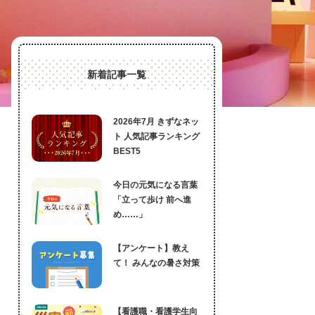
新着記事一覧
2026年7月 きずなネッ
ト 人気記事ランキング
BEST5
今日の元気になる言葉
「立って歩け 前へ進
め……」
【アンケート】教え
て！ みんなの暑さ対策
【看護職・看護学生向