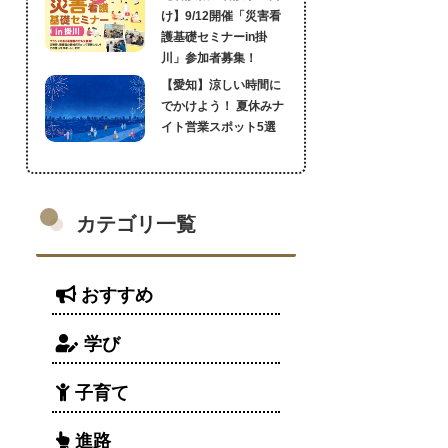
け】9/12開催「災害看
護基礎セミナーin掛
川」参加者募集！
【愛知】涼しい時間に
でかけよう！ 夏休みナ
イト営業スポット5選
カテゴリ一覧
おすすめ
学び
子育て
進路