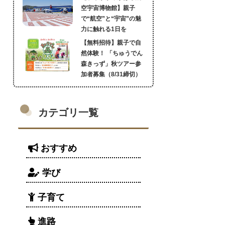
空宇宙博物館】親子
で“航空”と“宇宙”の魅
力に触れる1日を
【無料招待】親子で自
然体験！ 「ちゅうでん
森きっず」秋ツアー参
加者募集（8/31締切）
カテゴリ一覧
おすすめ
学び
子育て
進路