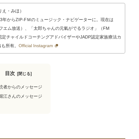
りえ・みほ）
03年からZIP-FＭのミュージック・ナビゲーターに。現在は
北エフエム放送）、「太郎ちゃんの元氣がでるラジオ」（FM
DP認定チャイルドコーチングアドバイザーやJADP認定家族療法カ
格も所有。
Official Instagram
目次
読者からのメッセージ
堀江さんのメッセージ