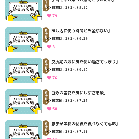
子
育
投稿日
2024.09.12
て
79
「推し活に使う時間とお金がない」
子
育
投稿日
2024.08.29
て
3
「反抗期の娘に気を使い過ぎてしまう」
子
育
投稿日
2024.08.15
て
76
「自分の容姿を気にしすぎる娘」
子
育
投稿日
2024.07.25
て
58
「息子が学校の給食を食べなくて心配」
子
育
投稿日
2024.07.11
て