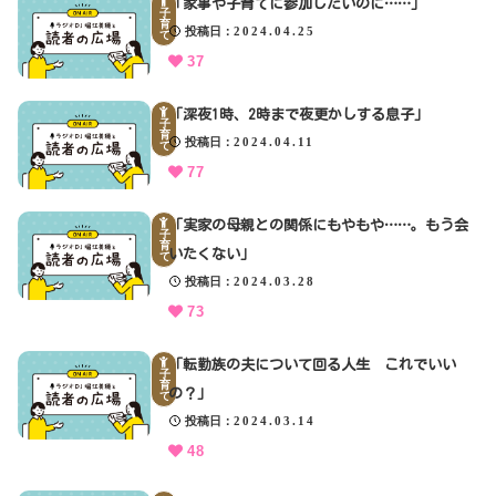
「家事や子育てに参加したいのに……」
子
育
投稿日
2024.04.25
て
37
「深夜1時、2時まで夜更かしする息子」
子
育
投稿日
2024.04.11
て
77
「実家の母親との関係にもやもや……。もう会
子
育
いたくない」
て
投稿日
2024.03.28
73
「転勤族の夫について回る人生 これでいい
子
育
の？」
て
投稿日
2024.03.14
48