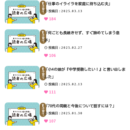
「仕事のイライラを家庭に持ち込む夫」
子
育
投稿日
2025.03.13
て
184
「何ごとも長続きせず、すぐ諦めてしまう息
子
育
子」
て
投稿日
2025.02.27
106
「小4の娘が『中学受験したい！』と言い出しま
子
育
した」
て
投稿日
2025.02.13
111
「70代の両親と今後について話すには？」
子
育
投稿日
2025.01.30
て
107