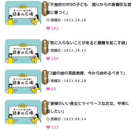
「不登校の中3の子ども 周りからの無責任な言
子
育
葉に傷つく」
て
投稿日
2023.10.26
163
「気に入らないことがあると癇癪を起こす娘」
子
育
投稿日
2023.10.12
て
104
「2歳の娘の英語教育、今から始めるべき？」
子
育
投稿日
2023.09.28
て
65
「要領のいい長女とマイペースな次女、平等に
子
育
接したい」
て
投稿日
2023.09.14
133