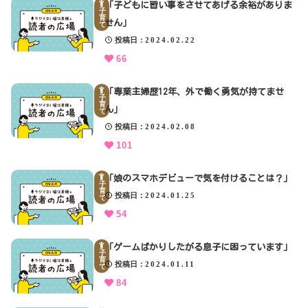
「子どもに習い事をさせてあげる余裕がありま
子
育
せん」
て
投稿日
2024.02.22
66
「専業主婦歴12年、外で働く勇気が持てませ
子
育
ん」
て
投稿日
2024.02.08
101
「娘のスマホデビューで気を付けることは？」
子
育
投稿日
2024.01.25
て
54
「ゲームばかりしたがる息子に困っています」
子
育
投稿日
2024.01.11
て
84