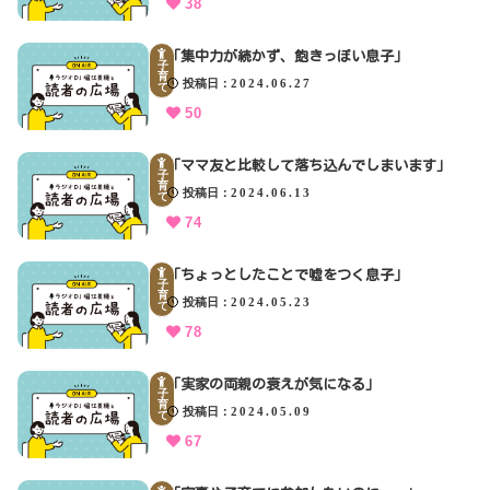
38
「集中力が続かず、飽きっぽい息子」
子
育
投稿日
2024.06.27
て
50
「ママ友と比較して落ち込んでしまいます」
子
育
投稿日
2024.06.13
て
74
「ちょっとしたことで嘘をつく息子」
子
育
投稿日
2024.05.23
て
78
「実家の両親の衰えが気になる」
子
育
投稿日
2024.05.09
て
67