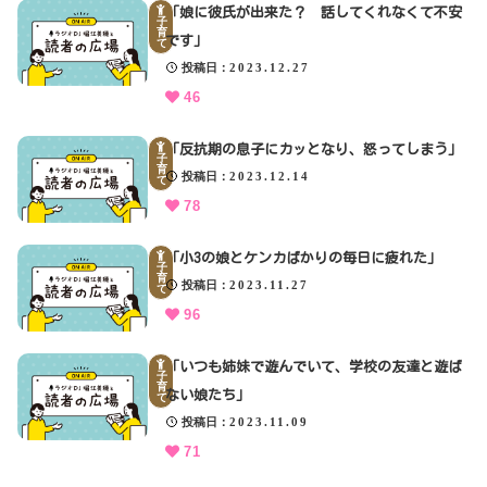
「娘に彼氏が出来た？ 話してくれなくて不安
子
育
です」
て
投稿日
2023.12.27
46
「反抗期の息子にカッとなり、怒ってしまう」
子
育
投稿日
2023.12.14
て
78
「小3の娘とケンカばかりの毎日に疲れた」
子
育
投稿日
2023.11.27
て
96
「いつも姉妹で遊んでいて、学校の友達と遊ば
子
育
ない娘たち」
て
投稿日
2023.11.09
71