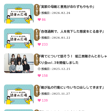
「実家の母親と意見が合わずもやもや」
クリップ記事一覧
子
育
投稿日
2026.02.26
て
86
「自信過剰で、人を見下した態度をとる息子」
子
感想・声を送る
育
投稿日
2026.01.22
て
233
中部電力
子育てについて話そう！ 堀江美穂さんとおしゃ
子
育
べり会vol.3を開催しました
て
投稿日
2025.12.25
158
「親が私の行動にいちいち口出ししてきます」
子
育
投稿日
2025.11.27
て
139