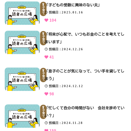
「子どもの受験に興味のない夫」
子
育
投稿日
2025.01.16
て
104
「将来が心配で、いつもお金のことを考えてし
子
育
まいます」
て
投稿日
2024.12.26
41
「息子のことが気になって、つい手を貸してし
子
育
まう」
て
投稿日
2024.12.12
98
「忙しくて自分の時間がない 会社を辞めてい
子
育
い？」
て
投稿日
2024.11.28
155