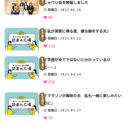
育
しゃべり会を開催しました
て
投稿日
2025.06.26
86
「私が実家に帰る度、嫌な顔をする夫」
子
育
投稿日
2025.05.22
て
130
「学歴が全てではないと分かっているけ
子
育
ど……」
て
投稿日
2025.04.24
292
「マラソンが趣味の夫 私も一緒に楽しみたい
子
育
のに」
て
投稿日
2025.03.27
75