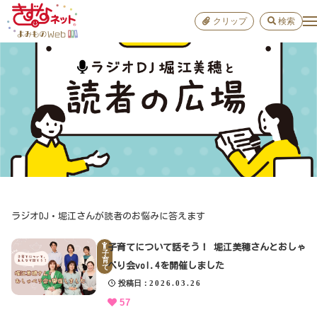
クリップ
検索
小学校
お出か
おすすめ
雑学
学び
子育て
ラジオDJ・堀江さんが読者のお悩みに答えます
進路
子育てについて話そう！ 堀江美穂さんとおしゃ
子
育
べり会vol.4を開催しました
て
健康
投稿日
2026.03.26
57