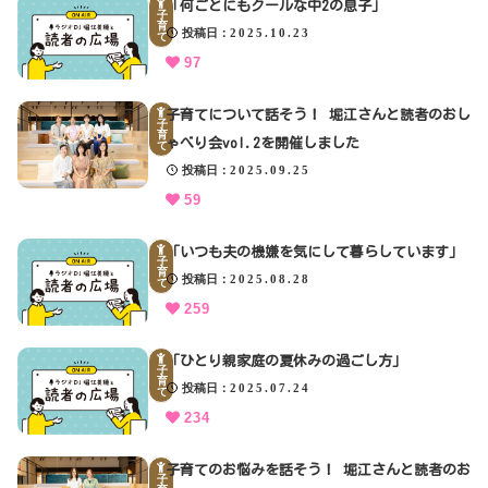
「何ごとにもクールな中2の息子」
子
育
投稿日
2025.10.23
て
97
子育てについて話そう！ 堀江さんと読者のおし
子
育
ゃべり会vol.2を開催しました
て
投稿日
2025.09.25
59
「いつも夫の機嫌を気にして暮らしています」
子
育
投稿日
2025.08.28
て
259
「ひとり親家庭の夏休みの過ごし方」
子
育
投稿日
2025.07.24
て
234
子育てのお悩みを話そう！ 堀江さんと読者のお
子