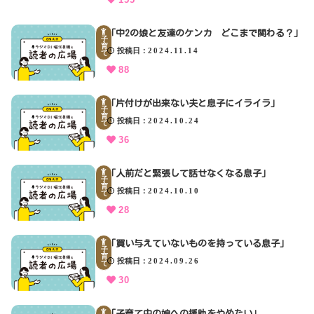
「中2の娘と友達のケンカ どこまで関わる？」
子
育
投稿日
2024.11.14
て
88
「片付けが出来ない夫と息子にイライラ」
子
育
投稿日
2024.10.24
て
36
「人前だと緊張して話せなくなる息子」
子
育
投稿日
2024.10.10
て
28
「買い与えていないものを持っている息子」
子
育
投稿日
2024.09.26
て
30
「子育て中の娘への援助をやめたい」