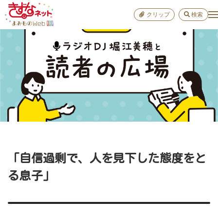
クリップ
検索
小学校
お出か
おすすめ
雑学
学び
子育て
「自信過剰で、人を見下した態度をと
進路
る息子」
健康