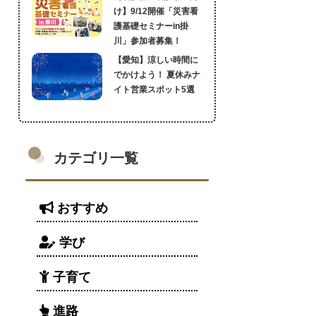
け】9/12開催「災害看
護基礎セミナーin掛
川」参加者募集！
【愛知】涼しい時間に
でかけよう！ 夏休みナ
イト営業スポット5選
カテゴリ一覧
おすすめ
学び
子育て
進路