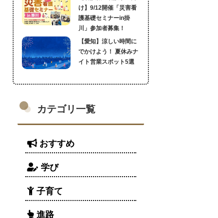
け】9/12開催「災害看
護基礎セミナーin掛
川」参加者募集！
【愛知】涼しい時間に
でかけよう！ 夏休みナ
イト営業スポット5選
カテゴリ一覧
おすすめ
学び
子育て
進路