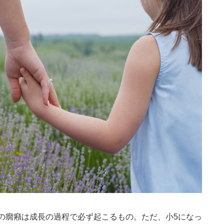
の癇癪は成長の過程で必ず起こるもの。ただ、小5になっ