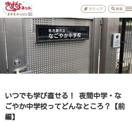
クリップ
検索
小学校
お出か
おすすめ
雑学
学び
子育て
いつでも学び直せる！ 夜間中学・な
進路
ごやか中学校ってどんなところ？【前
編】
健康