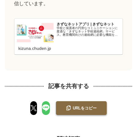
信しています。
きずなネットアプリ | きずなネット
学校と保護者の円滑なコミュニケーションに
最適な「きずなネット学校連絡網」サービ
ス。教育機関向けの連絡網に必要な機能を備
え、教育現場の負担を軽減します。電力会社
が提供するシステムなので、強固なシステム
と管理・運用体制でセキュリティ面も安心で
kizuna.chuden.jp
す...
記事を共有する
URLをコピー