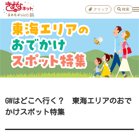
クリップ
検索
小学校
お出か
おすすめ
雑学
学び
子育て
GWはどこへ行く？ 東海エリアのおで
進路
かけスポット特集
健康