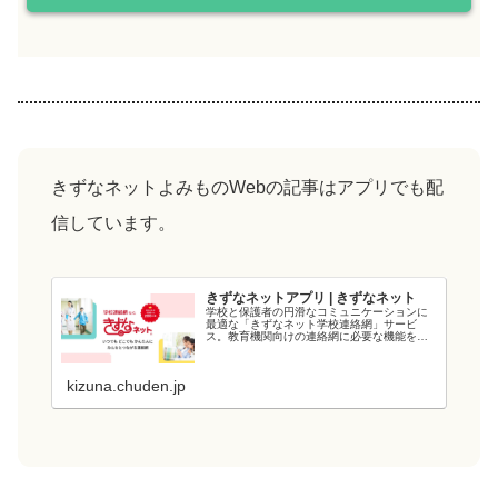
きずなネットよみものWebの記事はアプリでも配
信しています。
きずなネットアプリ | きずなネット
学校と保護者の円滑なコミュニケーションに
最適な「きずなネット学校連絡網」サービ
ス。教育機関向けの連絡網に必要な機能を備
え、教育現場の負担を軽減します。電力会社
が提供するシステムなので、強固なシステム
と管理・運用体制でセキュリティ面も安心で
kizuna.chuden.jp
す...