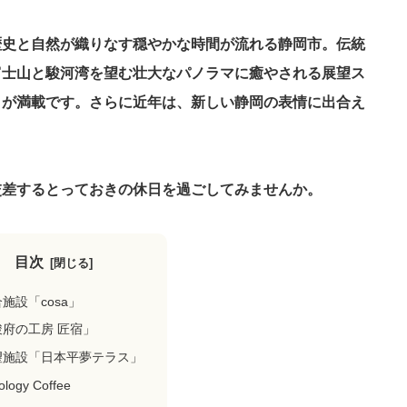
歴史と自然が織りなす穏やかな時間が流れる静岡市。伝統
富士山と駿河湾を望む壮大なパノラマに癒やされる展望ス
トが満載です。さらに近年は、新しい静岡の表情に出合え
。
交差するとっておきの休日を過ごしてみませんか。
目次
施設「cosa」
駿府の工房 匠宿」
望施設「日本平夢テラス」
ology Coffee