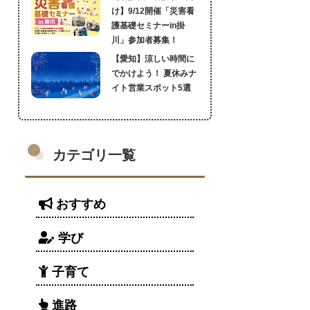
け】9/12開催「災害看
護基礎セミナーin掛
川」参加者募集！
【愛知】涼しい時間に
でかけよう！ 夏休みナ
イト営業スポット5選
カテゴリ一覧
おすすめ
学び
子育て
進路