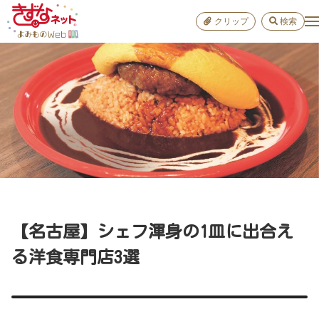
クリップ
検索
小学校
お出か
おすすめ
雑学
学び
子育て
【名古屋】シェフ渾身の1皿に出合え
進路
る洋食専門店3選
健康