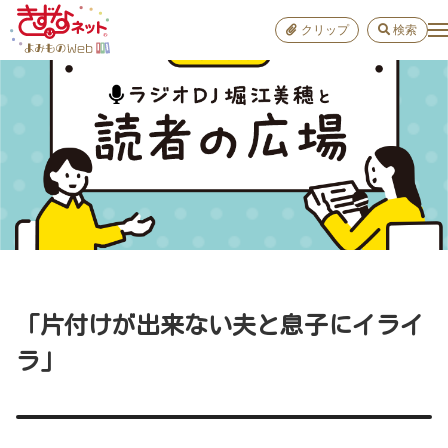
クリップ
検索
小学校
お出か
おすすめ
雑学
学び
子育て
「片付けが出来ない夫と息子にイライ
進路
ラ」
健康