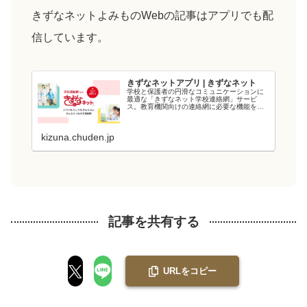
きずなネットよみものWebの記事はアプリでも配
信しています。
きずなネットアプリ | きずなネット
学校と保護者の円滑なコミュニケーションに
最適な「きずなネット学校連絡網」サービ
ス。教育機関向けの連絡網に必要な機能を備
え、教育現場の負担を軽減します。電力会社
が提供するシステムなので、強固なシステム
と管理・運用体制でセキュリティ面も安心で
kizuna.chuden.jp
す...
記事を共有する
URLをコピー