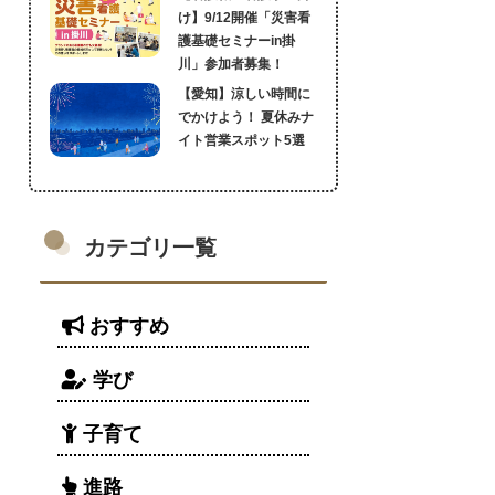
け】9/12開催「災害看
護基礎セミナーin掛
川」参加者募集！
【愛知】涼しい時間に
でかけよう！ 夏休みナ
イト営業スポット5選
カテゴリ一覧
おすすめ
学び
子育て
進路