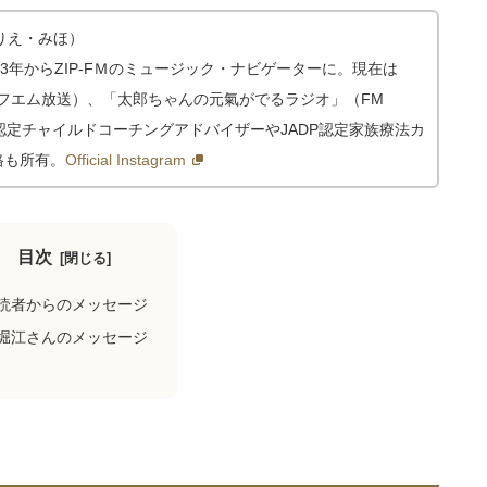
りえ・みほ）
03年からZIP-FＭのミュージック・ナビゲーターに。現在は
北エフエム放送）、「太郎ちゃんの元氣がでるラジオ」（FM
DP認定チャイルドコーチングアドバイザーやJADP認定家族療法カ
格も所有。
Official Instagram
目次
読者からのメッセージ
堀江さんのメッセージ