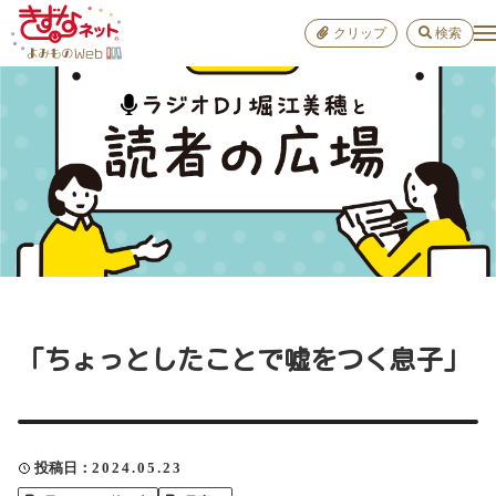
クリップ
検索
小学校
お出か
おすすめ
雑学
学び
子育て
「ちょっとしたことで嘘をつく息子」
進路
健康
投稿日
2024.05.23