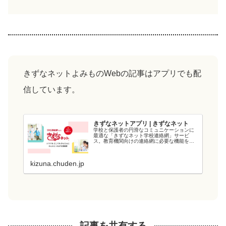
きずなネットよみものWebの記事はアプリでも配
信しています。
きずなネットアプリ | きずなネット
学校と保護者の円滑なコミュニケーションに
最適な「きずなネット学校連絡網」サービ
ス。教育機関向けの連絡網に必要な機能を備
え、教育現場の負担を軽減します。電力会社
が提供するシステムなので、強固なシステム
と管理・運用体制でセキュリティ面も安心で
kizuna.chuden.jp
す...
記事を共有する