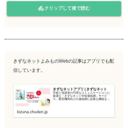
クリップして後で読む
きずなネットよみものWebの記事はアプリでも配
信しています。
きずなネットアプリ | きずなネット
学校と保護者の円滑なコミュニケーションに
最適な「きずなネット学校連絡網」サービ
ス。教育機関向けの連絡網に必要な機能を備
え、教育現場の負担を軽減します。電力会社
が提供するシステムなので、強固なシステム
と管理・運用体制でセキュリティ面も安心で
kizuna.chuden.jp
す...