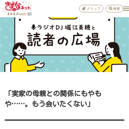
クリップ
検索
小学校
お出か
おすすめ
雑学
学び
子育て
「実家の母親との関係にもやも
進路
や……。もう会いたくない」
健康