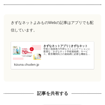
きずなネットよみものWebの記事はアプリでも配
信しています。
きずなネットアプリ | きずなネット
学校と保護者の円滑なコミュニケーションに
最適な「きずなネット学校連絡網」サービ
ス。教育機関向けの連絡網に必要な機能を備
え、教育現場の負担を軽減します。電力会社
が提供するシステムなので、強固なシステム
と管理・運用体制でセキュリティ面も安心で
kizuna.chuden.jp
す...
記事を共有する