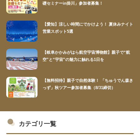
礎セミナーin掛川」参加者募集！
【愛知】涼しい時間にでかけよう！ 夏休みナイト
営業スポット5選
【岐阜かかみがはら航空宇宙博物館】親子で“航
空”と“宇宙”の魅力に触れる1日を
【無料招待】親子で自然体験！ 「ちゅうでん森き
っず」秋ツアー参加者募集（8/31締切）
カテゴリ一覧