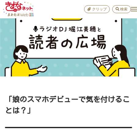
クリップ
検索
小学校
お出か
おすすめ
雑学
学び
子育て
「娘のスマホデビューで気を付けるこ
進路
とは？」
健康