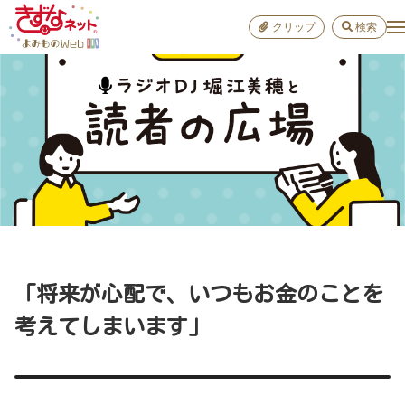
クリップ
検索
小学校
お出か
おすすめ
雑学
学び
子育て
「将来が心配で、いつもお金のことを
進路
考えてしまいます」
健康