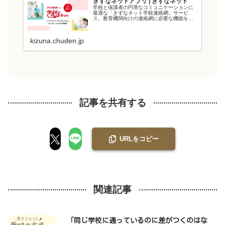
きずなネットアプリ | きずなネット
学校と保護者の円滑なコミュニケーションに
最適な「きずなネット学校連絡網」サービ
ス。教育機関向けの連絡網に必要な機能を備
え、教育現場の負担を軽減します。電力会社
が提供するシステムなので、強固なシステム
と管理・運用体制でセキュリティ面も安心で
kizuna.chuden.jp
す...
記事を共有する
URLをコピー
関連記事
「同じ学校に通っているのに差がつくのはな