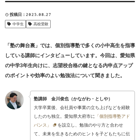
クリップ記事一覧
投稿日
2025.08.27
中学生
高校受験
感想・声を送る
「塾の舞台裏」では、個別指導塾で多くの小中高生を指導
している講師にインタビューしています。今回は、愛知県
の中学3年生向けに、志望校合格の鍵となる内申点アップ
中部電力
のポイントや効率のよい勉強法について聞きました。
塾講師 金川俊也（かながわ・としや）
大学卒業後、会社員や事業の立ち上げなどを経験
したのち独立。愛知県大府市に
「個別指導塾アド
バンス」
を設立し、勉強のやり方と合わせ
て、未来を生きるためのヒントを子どもたちに伝