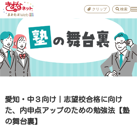
クリップ
検索
小学校
お出か
おすすめ
雑学
学び
子育て
愛知・中３向け｜志望校合格に向け
進路
た、内申点アップのための勉強法【塾
の舞台裏】
健康