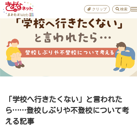
クリップ
検索
小学校
お出か
おすすめ
雑学
学び
子育て
「学校へ行きたくない」と言われた
進路
ら……登校しぶりや不登校について考
える記事
健康