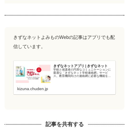
きずなネットよみものWebの記事はアプリでも配
信しています。
きずなネットアプリ | きずなネット
学校と保護者の円滑なコミュニケーションに
最適な「きずなネット学校連絡網」サービ
ス。教育機関向けの連絡網に必要な機能を備
え、教育現場の負担を軽減します。電力会社
が提供するシステムなので、強固なシステム
と管理・運用体制でセキュリティ面も安心で
kizuna.chuden.jp
す...
記事を共有する